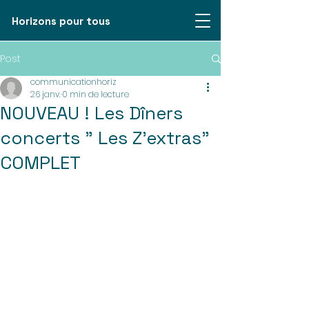
Horizons pour tous
Post
communicationhoriz
26 janv.
0 min de lecture
NOUVEAU ! Les Dîners
concerts " Les Z'extras"
COMPLET